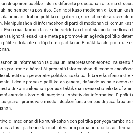
n di opinion públiko i den e diferente prosesonan di toma di desi­sh
a aki no semper ta positivo. Den hopi kaso medionan di komunikash
e akshonnan i trabou polítiko di gobièrnu, spesialmente atraves di ma
on. Manipulashon di informashon di parti di medionan di komunikas
ma. Esun mas komun ta eskoho selektivo di notisia, unda medionan 
 nan ta ignorá, esaki ku e meta pa promové un agènda polítiko deter
úbliko tokante un tópiko en partikular. E práktika aki por trose e r
onan.
ashon di informashon ta duna un interpretashon eróneo  na sierto f
n por trose e bèrdat òf presentá informashon di manera engañoso
 desakreditá un personahe polítiko. Esaki por kibra e konfiansa di e
ntal i den e proseso polítiko en general, dañando asina e demokras
medio di komunikashon por usa táktikanan sensashonalista òf ala
erá entrada a kosto di integridat i ophetividat informativo. E prákti
mas grave i promové e miedu i deskonfiansa en bes di yuda krea un 
ushon.
ativo di medionan di komunikashon den polítika por yega tambe na e
ta mas fásil pa hende ku mal intenshon plama notisia falsu i teoria 