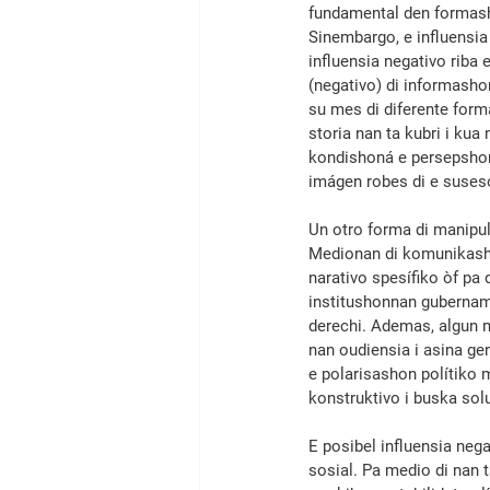
fundamental den formasho
Sinembargo, e influensi
influensia negativo riba 
(negativo) di informash
su mes di diferente for
storia nan ta kubri i kua
kondishoná e persepshon p
imágen robes di e suses
Un otro forma di manipul
Medionan di komunikasho
narativo spesífiko òf pa
institushonnan gubername
derechi. Ademas, algun 
nan oudiensia i asina gen
e polarisashon polítiko 
konstruktivo i buska sol
E posibel influensia neg
sosial. Pa medio di nan 