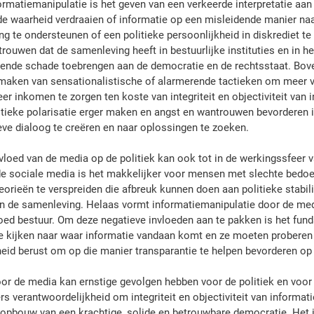
rmatiemanipulatie is het geven van een verkeerde interpretatie aan
e waarheid verdraaien of informatie op een misleidende manier naa
g te ondersteunen of een politieke persoonlijkheid in diskrediet te 
rouwen dat de samenleving heeft in bestuurlijke instituties en in he
oende schade toebrengen aan de democratie en de rechtsstaat. Bov
maken van sensationalistische of alarmerende tactieken om meer vo
r inkomen te zorgen ten koste van integriteit en objectiviteit van 
itieke polarisatie erger maken en angst en wantrouwen bevorderen 
eve dialoog te creëren en naar oplossingen te zoeken.
vloed van de media op de politiek kan ook tot in de werkingssfeer v
de sociale media is het makkelijker voor mensen met slechte bedo
rieën te verspreiden die afbreuk kunnen doen aan politieke stabilit
n de samenleving. Helaas vormt informatiemanipulatie door de med
ed bestuur. Om deze negatieve invloeden aan te pakken is het fun
ze kijken naar waar informatie vandaan komt en ze moeten proberen 
id berust om op die manier transparantie te helpen bevorderen op 
or de media kan ernstige gevolgen hebben voor de politiek en voo
ers verantwoordelijkheid om integriteit en objectiviteit van informati
pbouw van een krachtige, solide en betrouwbare democratie. Het is