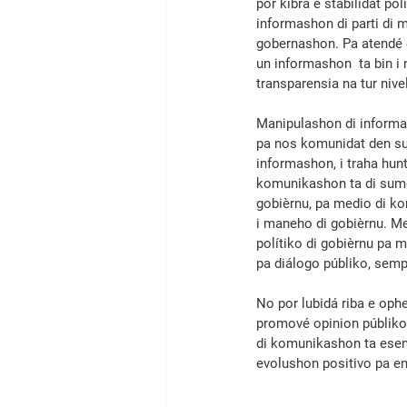
por kibra e stabilidat p
informashon di parti di 
gobernashon. Pa atendé e
un informashon  ta bin i 
transparensia na tur nivel
Manipulashon di informas
pa nos komunidat den su t
informashon, i traha hun
komunikashon ta di sumo
gobièrnu, pa medio di ko
i maneho di gobièrnu. M
polítiko di gobièrnu pa 
pa diálogo públiko, semp
No por lubidá riba e oph
promové opinion públiko
di komunikashon ta esens
evolushon positivo pa enf