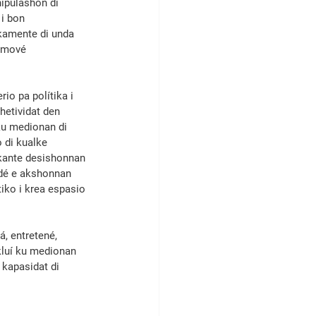
ipulashon di 
i bon 
kamente di unda 
romové 
io pa polítika i 
hetividat den 
ku medionan di 
 di kualke 
okante desishonnan 
ndé e akshonnan 
iko i krea espasio 
, entretené, 
luí ku medionan 
kapasidat di 