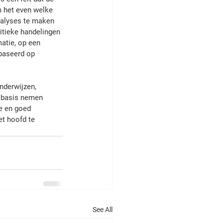
m het even welke 
nalyses te maken 
itieke handelingen 
atie, op een 
baseerd op 
derwijzen, 
s basis nemen 
e en goed 
et hoofd te 
See All