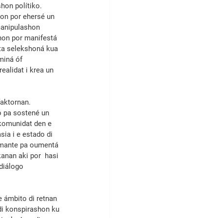
o­n polítiko. 
on por ehersé un 
ni­pu­la­shon 
hon por manifestá 
ta selekshoná kua 
miná óf 
ealidat i krea un 
aktornan. 
 pa sostené un 
 komunidat den e 
ia i e estado di 
rmante pa oumentá 
kanan aki por  hasi 
diálogo 
 ámbito di retnan 
di konspirashon ku 