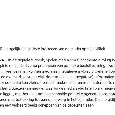
De mogelijke negatieve invloeden van de media op de politiek.
24 – In dit digitale tijdperk, spelen media een fundamentele rol bij h
inie en bij de diverse processen van politieke besluitvorming. Deze
ef. In veel gevallen kunnen media een negatieve invloed uitoefenen o
n de overheid, voornamelijk door middel van (negatieve) informatiem
oor de media kan zich op verschillende manieren manifesteren. De 
tief uitkiezen van nieuws, waarbij de media selecteren welk nieuws 
ten liggen, met het doel om een bepaalde politieke agenda te promot
ren met betrekking tot een onderwerp in het bijzonder. Deze prakti
 en een verkeerd beeld scheppen van de gebeurtenissen.