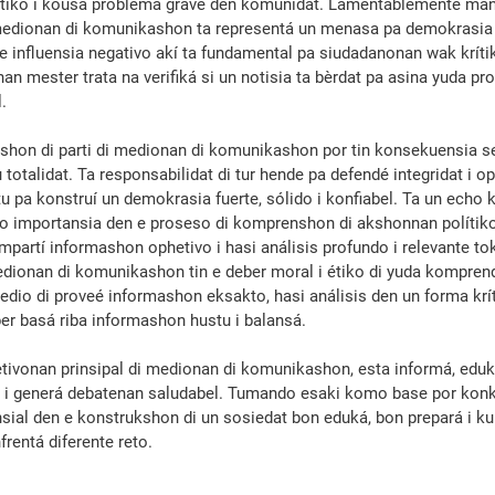
olítiko i kousa problema grave den komunidat. Lamentablemente man
medionan di komu­nika­shon ta representá un menasa pa demokrasia 
 influensia negativo akí ta fundamental pa siudadanonan wak kríti
nan mester trata na verifiká si un notisia ta bèrdat pa asina yuda p
. 
hon di parti di medionan di komunikashon por tin konse­kuen­sia ser
otalidat. Ta responsabilidat di tur hende pa defendé integridat i op
tu pa konstruí un demokrasia fuerte, sólido i konfiabel. Ta un echo 
 importansia den e prose­so di komprenshon di akshonnan polítiko
mpartí informashon ophetivo i hasi análisis profundo i relevante t
edionan di komunikashon tin e deber moral i étiko di yuda kompre
medio di proveé informashon eksakto, hasi análisis den un forma krít
er basá riba informashon hustu i balansá.
etivonan prinsipal di medionan di komunikashon, esta informá, eduká
 i generá debatenan saluda­bel. Tumando esaki komo base por konk
ial den e konstrukshon di un sosiedat bon eduká, bon prepará i ku 
rentá diferente reto.