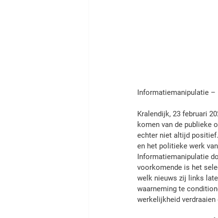
Informatiemanipulatie – 
Kralendijk, 23 februari 20
komen van de publieke op
echter niet altijd positi
en het politieke werk va
Informatiemanipulatie d
voorkomende is het selec
welk nieuws zij links la
waarneming te conditione
werkelijkheid verdraaien