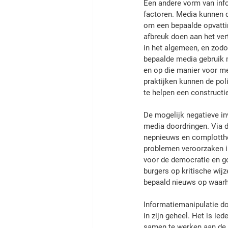
Een andere vorm van info
factoren. Media kunnen d
om een bepaalde opvattin
afbreuk doen aan het vert
in het algemeen, en zod
bepaalde media gebruik 
en op die manier voor mee
praktijken kunnen de pol
te helpen een constructi
De mogelijk negatieve in
media doordringen. Via 
nepnieuws en complottheo
problemen veroorzaken i
voor de democratie en go
burgers op kritische wij
bepaald nieuws op waarhe
Informatiemanipulatie do
in zijn geheel. Het is ied
samen te werken aan de o