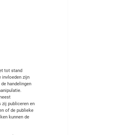
et tot stand 
 invloeden zijn 
p de handelingen 
anipulatie. 
meest 
zij publiceren en 
en of de publieke 
jken kunnen de 