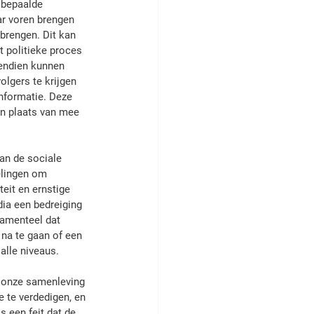
 bepaalde 
r voren brengen 
brengen. Dit kan 
t politieke proces 
endien kunnen 
lgers te krijgen 
informatie. Deze 
in plaats van mee 
an de sociale 
elingen om 
eit en ernstige 
ia een bedreiging 
damenteel dat 
na te gaan of een 
alle niveaus.
r onze samenleving 
e te verdedigen, en 
 een feit dat de 