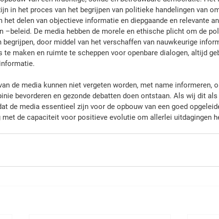
ijn in het proces van het begrijpen van politieke handelingen van o
n het delen van objectieve informatie en diepgaande en relevante a
n –beleid. De media hebben de morele en ethische plicht om de pol
n begrijpen, door middel van het verschaffen van nauwkeurige inform
s te maken en ruimte te scheppen voor openbare dialogen, altijd ge
informatie.
an de media kunnen niet vergeten worden, met name informeren, on
inie bevorderen en gezonde debatten doen ontstaan. Als wij dit al
dat de media essentieel zijn voor de opbouw van een goed opgeleid
met de capaciteit voor positieve evolutie om allerlei uitdagingen h