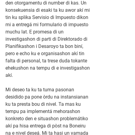
den otorgamentu di number di kas. Un 
konsekuensia di esaki ta ku awor akí mi 
tin ku splika Servisio di Impuesto dikon 
mi a entregá mi formulario di impuesto 
muchu lat. E promesa di un 
investigashon di parti di Direktorado di 
Planifikashon i Desaroyo ta bon biní, 
pero e echo ku e organisashon akí tin 
falta di personal, ta trese duda tokante 
ehekushon na tempu di e investigashon 
akí.
Mi deseo ta ku ta tuma pasonan 
desidido pa pone òrdu na instansianan 
ku ta presta bou di nivel. Ta mas ku 
tempu pa implementá mehorashon 
konkreto den e situashon problemátiko 
akí pa hisa entrega di pòst na Boneiru 
na e nivel deseá. Mi ta hasi un yamada 