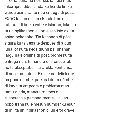
i TUI ta baha na nos isla, ta hasi mas 
inkomprendibel ainda ku hende tin ku 
warda asina tantu riba entrega di pòst. 
FXDC ta parse di ta skonde tras di e 
rutanan di buelo entre e islanan, loke no 
ta un splikashon dikon e servisio akí ta 
asina pokopoko. Tin kasonan di pòst 
sigurá ku ta yega te despues di algun 
luna, òf ku ta keda drumi pa lunanan 
largu na e ofisina di pòst, promé ku ta 
entregá nan. E manera di proseder akí 
no ta akseptabel i ta afektá konfiansa 
di nos komunidat. E sistema defisiente 
pa pone number pa kas i duna nòmber 
di kaya ta empeorá e problema mas 
tantu ainda, manera mi mes a 
eksperensiá personalmente. Un kas 
nobo trahá ku e mesun number ku esun 
di mi, ta un indikashon di un eror grave 