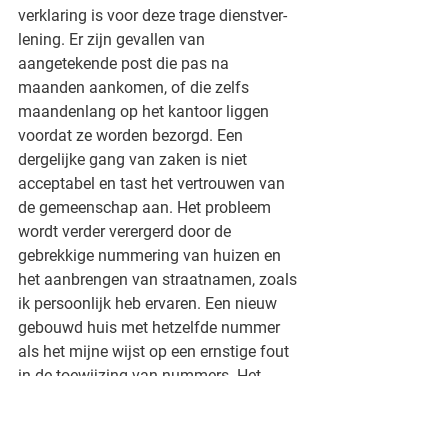
verklaring is voor deze trage dienstver­
lening. Er zijn gevallen van 
aangetekende post die pas na 
maanden aankomen, of die zelfs 
maandenlang op het kantoor liggen 
voordat ze worden bezorgd. Een 
dergelijke gang van zaken is niet 
acceptabel en tast het vertrouwen van 
de gemeenschap aan. Het probleem 
wordt verder verergerd door de 
gebrekkige nummering van huizen en 
het aanbrengen van straatnamen, zoals 
ik persoonlijk heb ervaren. Een nieuw 
gebouwd huis met hetzelfde nummer 
als het mijne wijst op een ernstige fout 
in de toewijzing van nummers. Het 
gevolg hiervan is dat ik nu aan de 
Belastingdienst moet uitleggen waarom 
ik mijn belastingformulier te laat heb 