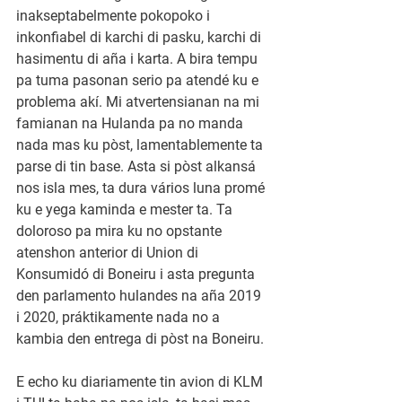
inakseptabelmente pokopoko i 
inkonfiabel di karchi di pasku, karchi di 
hasimentu di aña i karta. A bira tempu 
pa tuma pasonan serio pa atendé ku e 
problema akí. Mi atvertensianan na mi 
famianan na Hulanda pa no manda 
nada mas ku pòst, lamentablemente ta 
parse di tin base. Asta si pòst alkansá 
nos isla mes, ta dura vários luna promé 
ku e yega kaminda e mester ta. Ta 
doloroso pa mira ku no opstante 
atenshon anterior di Union di 
Konsumidó di Boneiru i asta pregunta 
den parlamento hulandes na aña 2019 
i 2020, práktikamente nada no a 
kambia den entrega di pòst na Boneiru.
E echo ku diariamente tin avion di KLM 