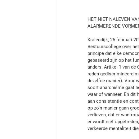
HET NIET NALEVEN VA
ALARME­REN­DE VORME
Kralendijk, 25 februari 2
Bestuurscollege over het
principe dat elke democr
gebaseerd zijn op het fun
anders. Artikel 1 van de
reden gediscrimineerd ma
dezelfde manier). Voor w
soort anarchisme gaat he
waar of wanneer. En dit 
aan consistentie en conti
op zo’n manier gaan groe
verliezen, dat er wantro
er wordt niet opgetreden
verkeerde mentaliteit di