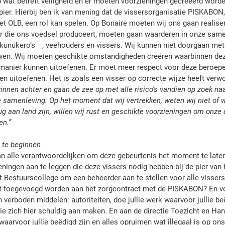
wat betreft veiligheid en er moeten voorzieningen gecreëerd worden
ier. Hierbij ben ik van mening dat de vissersorganisatie PISKABON,
et OLB, een rol kan spelen. Op Bonaire moeten wij ons gaan realiser
or die ons voedsel produceert, moeten gaan waarderen in onze same
unukero’s –, veehouders en vissers. Wij kunnen niet doorgaan met 
wen. Wij moeten geschikte omstandigheden creëren waarbinnen de
manier kunnen uitoefenen. Er moet meer respect voor deze beroepen
n uitoefenen. Het is zoals een visser op correcte wijze heeft verwo
innen achter en gaan de zee op met alle risico’s vandien op zoek naa
 samenleving. Op het moment dat wij vertrekken, weten wij niet of w
ug aan land zijn, willen wij rust en geschikte voorzieningen om onze
en.”
te beginnen
an alle verantwoordelijken om deze gebeurtenis het moment te late
ningen aan te leggen die deze vissers nodig hebben bij de pier van 
Bestuurscollege om een beheerder aan te stellen voor alle vissers
it toegevoegd worden aan het zorgcontract met de PISKABON? En voo
verboden middelen: autoriteiten, doe jullie werk waarvoor jullie beë
e zich hier schuldig aan maken. En aan de directie Toezicht en Hand
aarvoor jullie beëdigd zijn en alles opruimen wat illegaal is op ons 