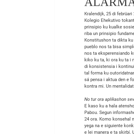
ALARM
Kralendijk, 25 di febrüa
Kolegio Ehekutivo tokant
prinsipio ku kualke sosie
riba un prinsipio fund­am
Konstitushon ta dikta ku 
pueblo nos ta bisa simple
nos ta eksperensiando ku
kiko ku ta, ki ora ku ta i
di konsistensia i kontinu
tal forma ku outoridatnan
sá pensa i aktua den e fo
kontra mi. Un mentalida
No tur ora aplikashon sev
E kaso ku a hala atensho
Pabou. Segun informashon 
24 ora. Komo konsehal mi
yega na e siguiente konkl
e lei ma­ne­ra e ta skirbí