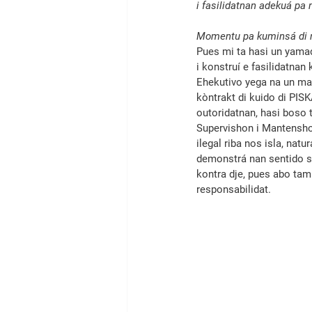
i fasi­li­datnan adekuá pa
Momentu pa kuminsá di 
Pues mi ta hasi un yama
i konstruí e fasilidatna
Ehekutivo yega na un man
kòntrakt di kuido di PIS
outoridat­nan, hasi boso t
Supervishon i Mantenshon
ilegal riba nos isla, na
demonstrá nan sentido sí
kontra dje, pues abo tam
responsabilidat.