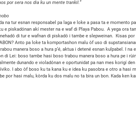
 nos por sera nos dia ku un mente trankil.”
nobo
da na tur esnan responsabel pa laga e loke a pasa ta e momento p
n ku e piskadónan akí mester na e waf di Playa Pabou.  A yega ora t
eha­dó di tur e wafnan di piskadó i tambe e slepweinan.  Kisas por 
KA­BON? Anto pa loke ta komportashon malu òf uso di supstansianan
rabou manera boso a hura p’é, aktua i detené esnan kulpabel. I na e di­r
 di Lei: boso tambe hasi boso trabou manera boso a hura pe i rùim
turalmente dunando e violadónan e oportunidat pa nan mes korigí den
viko. I abo òf boso ku ta kana ku e idea ku pasobra e otro a hasi m
be por hasi malu, kòrda ku dos malu no ta bira un bon. Kada ken ka