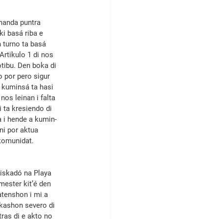
manda puntra 
i basá riba e 
 turno ta basá 
Artikulo 1 di nos 
otibu. Den boka di 
o por pero sigur 
 kuminsá ta hasi 
nos leinan i falta 
 ta kresien­do di 
a i hende a kumin­
ni por aktua 
komunidat.
iskadó na Playa 
mester kit’é den 
tenshon i mi a 
ikashon severo di 
ras di e ak­to no 