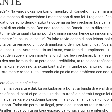
ANTE
ri 2024 - Na vários okashon komo miembro di Konseho Insular mi a 
e e maneho di supervishon i mantenshon di nos lei- i regla­nan. Esak
dat di derecho demokrátiko ta goberná pa lei- i reglanan ku riba nan
ental di no dis­kriminá. Den nos kaso aki na Boneiru no ta diferente. 
tur hende ta igual i ku no por diskriminá ningun hende pa nin­gun m
mente ‘lei pa un, lei pa tur’. Pa loke ta violashon di nos leinan, pok
 ta bai ta reinando un tipo di anarkismo den nos komunidat. Nos a
 na unda ku ta. Anto esaki tin un kousa, esta falta di kumplimentu ku 
idat den supervishon i mantenshon di nos lei- i reglanan. El a krese i
 den nos ko­mu­nidat ta pèr­dien­do kredibilidat, ta reina deskonfians
rma ku si e por i no ta aktua kontra dje, mi tambe por antó no mag 
t totalmente robes ku ta kreando dia pa dia mas problema den nos 
ero di lei ta e solushon
n siman pasá ta e dak ku piskadónan a konstruí banda di e waf di p
ofishal di parti di polis ta ku e dak ta trahá sin pèrmit i segun lei 
 a bai serka e piskadónan konserní i a skucha nan banda ku hopi a
ushon. Traha sin pèrmit ta ilegal, pero e solushon no ta tur ora apl
. Un alternativa bon ta pa krea espasio pa korigí, sigur si e intenshon t