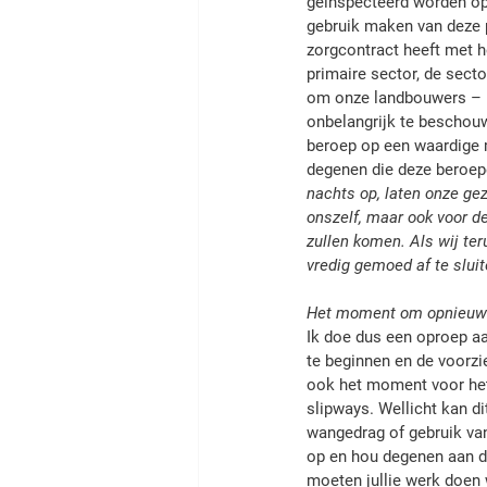
geïnspecteerd worden op 
gebruik maken van deze p
zorgcontract heeft met h
primaire sector, de sect
om onze landbouwers – k
onbelangrijk te beschou
beroep op een waardige 
degenen die deze beroepe
nachts op, laten onze gez
onszelf, maar ook voor de
zullen komen. Als wij ter
vredig gemoed af te sluit
Het moment om opnieuw 
Ik doe dus een oproep a
te beginnen en de voorzie
ook het moment voor het 
slipways. Wellicht kan d
wangedrag of gebruik van 
op en hou degenen aan di
moeten jullie werk doen w