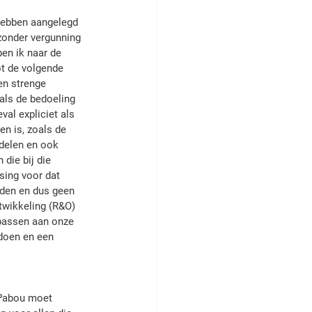
hebben aangelegd 
 zonder vergunning 
en ik naar de 
t de volgende 
en strenge 
als de bedoeling 
al expliciet als 
n is, zoals de 
delen en ook 
ie bij die 
sing voor dat 
rden en dus geen 
twikkeling (R&O) 
passen aan onze 
 doen en een 
 Pabou moet 