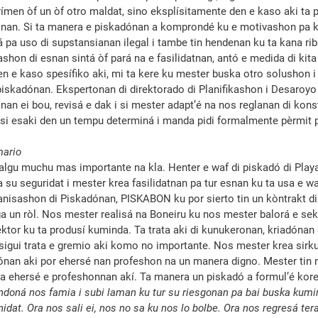
ímen òf un òf otro maldat, sino eksplísita­mente den e kaso aki ta 
ónan. Si ta manera e piskadónan a kom­pron­dé ku e motivashon pa k
á pa uso di sup­stan­sia­nan ilegal i tambe tin hendenan ku ta kana ri
shon di esnan sintá òf pará na e fasilidatnan, antó e medida di kita
en e kaso spesífiko aki, mi ta kere ku mester buska otro solushon i
piskadónan. Ekspertonan di direktorado di Plani­fi­ka­shon i Desaroyo
an ei bou, revisá e dak i si mes­ter adapt’é na nos reglanan di kon­st
si esaki den un tempu determiná i manda pidi formalmente pèrmit 
mario
 algu muchu mas importante na kla. Henter e waf di pis­ka­dó di Pla
a su seguridat i mester krea fasili­datnan pa tur esnan ku ta usa e wa
ani­sashon di Piskadó­nan, PISKABON ku por sierto tin un kòntrakt di
ga un ròl. Nos mester realisá na Boneiru ku nos mester balorá e sek
tor ku ta produsí kuminda. Ta trata aki di kunukeronan, kriadó­nan d
sigui trata e gremio aki komo no importante. Nos mester krea sirk
ónan aki por ehersé nan profeshon na un manera digno. Mester tin 
 ta ehersé e profeshon­nan akí. Ta manera un piskadó a formul’é kor
ndoná nos famia i subi laman ku tur su ries­go­nan pa bai buska kum
at. Ora nos sali ei, nos no sa ku nos lo bolbe. Ora nos regresá tera,