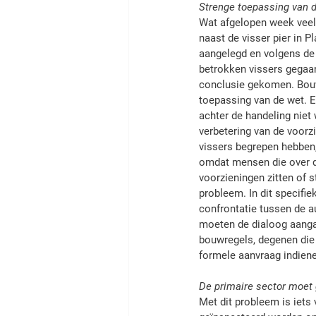
Strenge toepassing van de
Wat afgelopen week veel 
naast de visser pier in P
aangelegd en volgens de 
betrokken vissers gegaan
conclusie gekomen. Bouwe
toepassing van de wet. E
achter de handeling niet 
verbetering van de voorzi
vissers begrepen hebben,
omdat mensen die over d
voorzieningen zitten of 
probleem. In dit specifi
confrontatie tussen de a
moeten de dialoog aangaa
bouwregels, degenen die 
formele aanvraag indien
De primaire sector moet
Met dit probleem is iets 